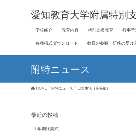
愛知教育大学附属特別
学校紹介
教育内容
特別支援教育
行事予
各種様式ダウンロード
教員の参観・研修の受け
附特ニュース
HOME
附特ニュース
日常生活（高等部）
最近の投稿
１学期終業式