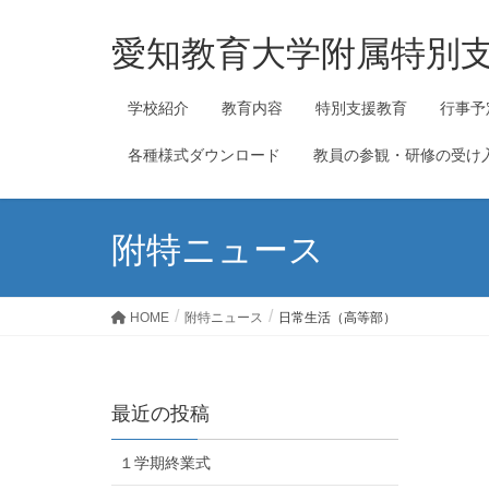
愛知教育大学附属特別
学校紹介
教育内容
特別支援教育
行事予
各種様式ダウンロード
教員の参観・研修の受け
附特ニュース
HOME
附特ニュース
日常生活（高等部）
最近の投稿
１学期終業式