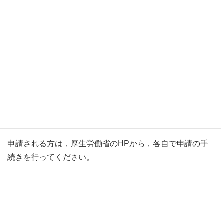
子どもの世話を保護者として行うことが必要となった労働
者に対し，有給の休暇を取得させた事業主への助成金
●小学校休業等対応支援金
(委託を受けて個人で仕事する方
向け）
子どもの世話を行うために，契約した仕事ができなくなっ
た個人で仕事をする保護者への支援金
申請される方は，厚生労働省のHPから，各自で申請の手
続きを行ってください。