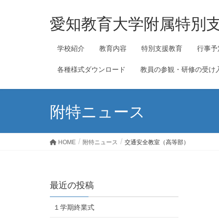
愛知教育大学附属特別
学校紹介
教育内容
特別支援教育
行事予
各種様式ダウンロード
教員の参観・研修の受け
附特ニュース
HOME
附特ニュース
交通安全教室（高等部）
最近の投稿
１学期終業式