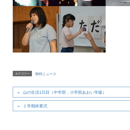
カテゴリー
附特ニュース
山の生活1日目（中学部，小学部あおい学級）
１学期終業式