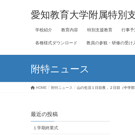
愛知教育大学附属特別
学校紹介
教育内容
特別支援教育
行事予
各種様式ダウンロード
教員の参観・研修の受け
附特ニュース
HOME
附特ニュース
山の生活１日目夜，２日目（中学部
最近の投稿
１学期終業式