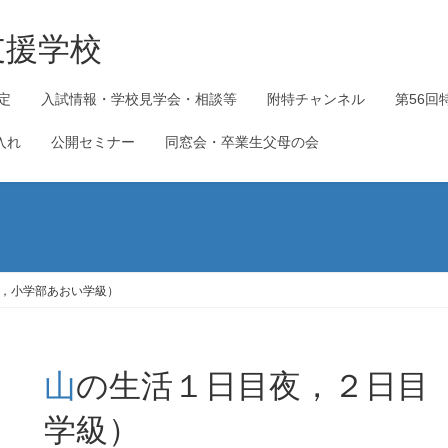
支援学校
定
入試情報・学校見学会・相談等
附特チャンネル
第56回
入れ
公開セミナー
同窓会・卒業生父母の会
，小学部あおい学級）
山の生活１日目夜，２日目（中学部，小学部あおい
学級）