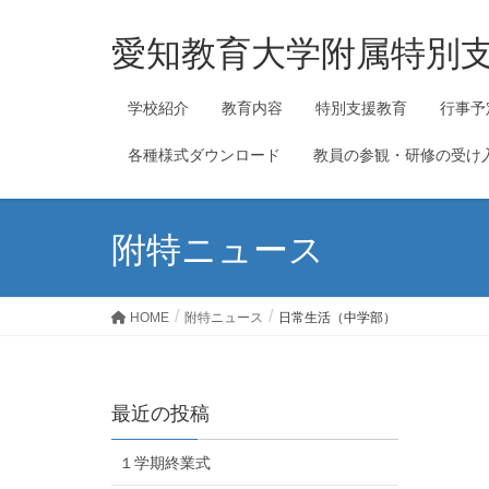
愛知教育大学附属特別
学校紹介
教育内容
特別支援教育
行事予
各種様式ダウンロード
教員の参観・研修の受け
附特ニュース
HOME
附特ニュース
日常生活（中学部）
最近の投稿
１学期終業式