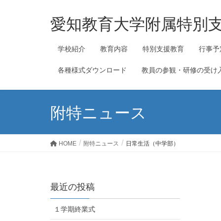
愛知教育大学附属特別
学校紹介
教育内容
特別支援教育
行事予
各種様式ダウンロード
教員の参観・研修の受け
附特ニュース
HOME
附特ニュース
日常生活（中学部）
最近の投稿
１学期終業式