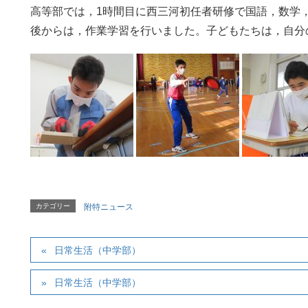
高等部では，1時間目に西三河初任者研修で国語，数学
後からは，作業学習を行いました。子どもたちは，自分
カテゴリー
附特ニュース
日常生活（中学部）
日常生活（中学部）