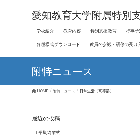
愛知教育大学附属特別
学校紹介
教育内容
特別支援教育
行事予
各種様式ダウンロード
教員の参観・研修の受け
附特ニュース
HOME
附特ニュース
日常生活（高等部）
最近の投稿
１学期終業式