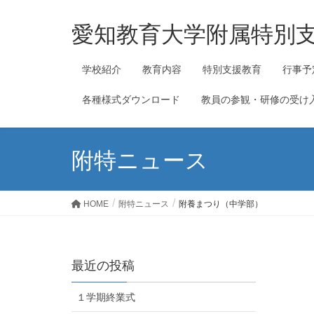
愛知教育大学附属特別
学校紹介
教育内容
特別支援教育
行事予
各種様式ダウンロード
教員の参観・研修の受け
附特ニュース
HOME
附特ニュース
附養まつり（中学部）
最近の投稿
１学期終業式