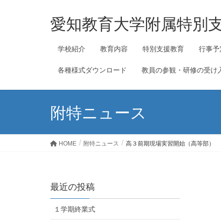
愛知教育大学附属特別
学校紹介
教育内容
特別支援教育
行事予
各種様式ダウンロード
教員の参観・研修の受け
附特ニュース
HOME
附特ニュース
高３前期現場実習開始（高等部）
最近の投稿
１学期終業式