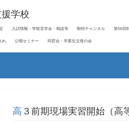
支援学校
定
入試情報・学校見学会・相談等
附特チャンネル
第56回
入れ
公開セミナー
同窓会・卒業生父母の会
高３前期現場実習開始（高