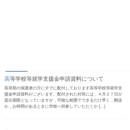
臨時休校延期に伴う今後の対応について
臨時休校延期に伴う今後の対応について 保護者の皆様におかれ
ましては，日頃から本校の教育活動にご理解，ご協力いただきあ
りがとうございます。新型コロナウイルス感染症への対応でいろ
いろとご心配とご迷惑をおかけしており，誠に申 […]
2020年4月27日
新着情報
高等学校等就学支援金申請資料について
高等部の保護者の方にすでに配付しております高等学校等就学支
援金申請資料がございます。配付された封筒には，４月２７日が
提出期限となっていますが，可能な範囲でできるだけ早く，郵送
か，お時間があるときに学校へ持参していただくか […]