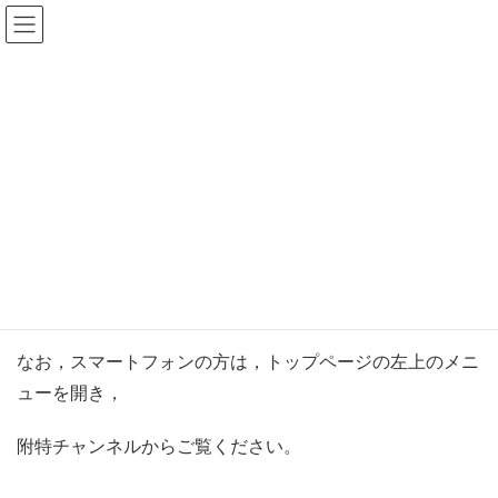
愛知教育大学附属特別支援学校
新着情報
HOME
新着情報
附特チャンネル動画について
附特チャンネル動画について
附特チャンネルにおいて，動画をアップしました。
ぜひ，ご覧ください。
なお，スマートフォンの方は，トップページの左上のメニ
ューを開き，
附特チャンネルからご覧ください。